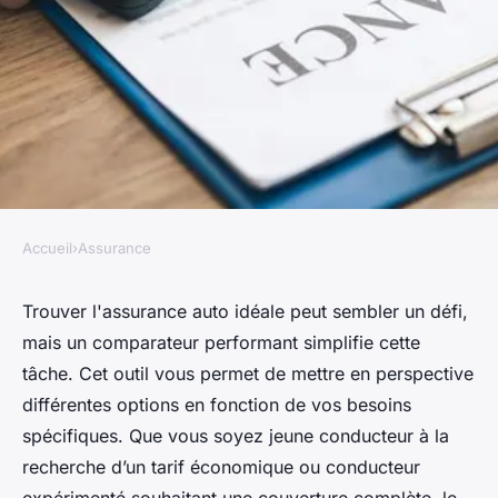
Accueil
›
Assurance
ASSURANCE
Trouvez l'assurance auto
Trouver l'assurance auto idéale peut sembler un défi,
mais un comparateur performant simplifie cette
idéale grâce au comparateur
tâche. Cet outil vous permet de mettre en perspective
performant
différentes options en fonction de vos besoins
spécifiques. Que vous soyez jeune conducteur à la
Jade
•
21 mars 2025
•
5 min de lecture
recherche d’un tarif économique ou conducteur