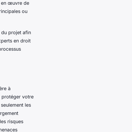
e en œuvre de
rincipales ou
 du projet afin
perts en droit
processus
ère à
 protéger votre
 seulement les
ergement
des risques
 menaces