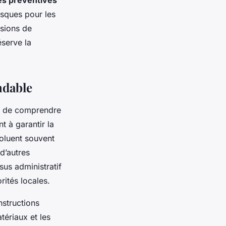
s préventives
isques pour les
isions de
éserve la
ndable
el de comprendre
t à garantir la
voluent souvent
d’autres
us administratif
rités locales.
nstructions
tériaux et les