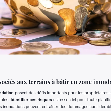
 en zone inondable :
ociés aux terrains à bâtir en zone inond
ndation
posent des défis importants pour les propriétaires d
ités
ables.
Identifier ces risques
est essentiel pour toute planifi
es inondations peuvent entraîner des dommages considérabl