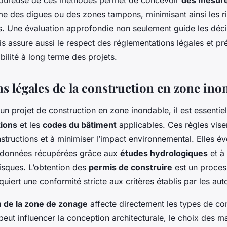
igoureuse de ces méthodes permet de concevoir
des mesure
e des digues ou des zones tampons, minimisant ainsi les r
s. Une évaluation approfondie non seulement guide les déc
s assure aussi le respect des réglementations légales et pr
abilité à long terme des projets.
ns légales de la construction en zone ino
un projet de construction en zone inondable, il est essenti
ions
et les
codes du bâtiment
applicables. Ces règles visen
structions et à minimiser l’impact environnemental. Elles é
 données récupérées grâce aux
études hydrologiques
et à 
isques. L’obtention des
permis de construire
est un process
quiert une conformité stricte aux critères établis par les auto
on de la zone de zonage
affecte directement les types de co
 peut influencer la conception architecturale, le choix des ma