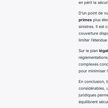
Jade
•
22 février 2025
•
7 min de lecture
en péril la sécu
D’un point de v
primes
plus éle
sinistres. Il es
couverture dispo
limiter l’étend
Sur le plan
légal
réglementations
complexes conce
pour minimiser l
En conclusion, 
considérables, 
juridiques perme
équilibrent sécu