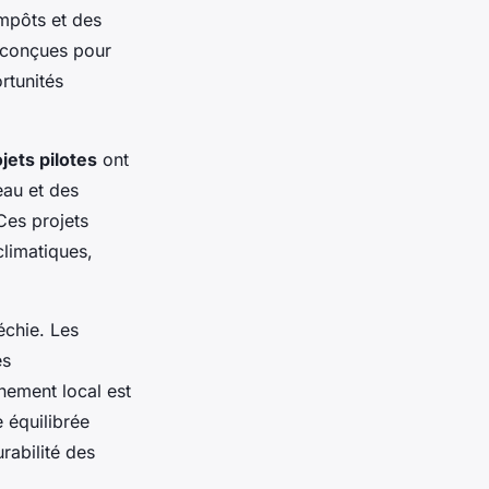
impôts et des
t conçues pour
rtunités
jets pilotes
ont
eau et des
Ces projets
limatiques,
échie. Les
es
nnement local est
 équilibrée
urabilité des