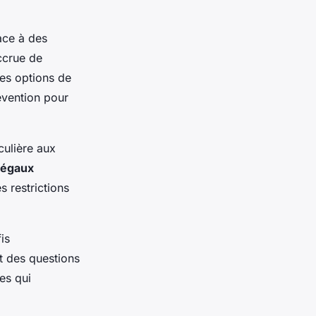
ace à des
ccrue de
tes options de
évention pour
culière aux
légaux
 restrictions
is
t des questions
es qui