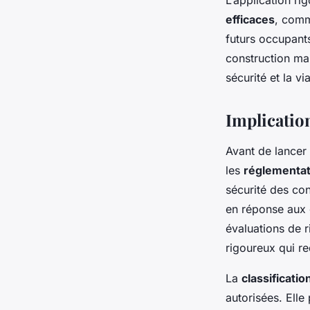
L’application r
efficaces
, comm
futurs occupant
construction mai
sécurité et la vi
Implicatio
Avant de lancer 
les
réglementat
sécurité des con
en réponse aux
évaluations de r
rigoureux qui re
La
classificati
autorisées. Elle