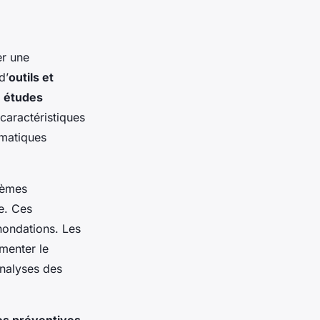
er une
d’
outils et
s
études
caractéristiques
imatiques
tèmes
e. Ces
nondations. Les
menter le
nalyses des